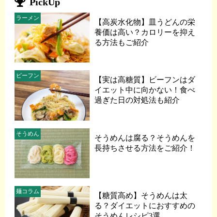
PickUp
ラーメン
【高炭水化物】皿うどんの栄
養価は高い？カロリーを抑え
る方法もご紹介
ビーフン
【実は高糖質】ビーフンはダ
イエット中に向かない！食べ
過ぎた日の対処法も紹介
そうめん
そうめんは腐る？そうめんを
長持ちさせる方法をご紹介！
麺コラム
【糖質高め】そうめんは太
る？ダイエットにおすすめの
そうめんレシピ3選