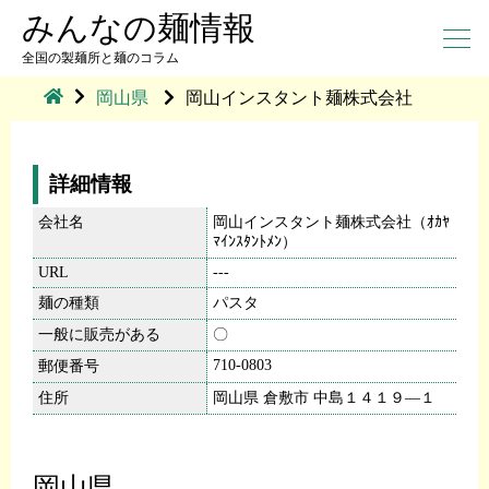
みんなの麺情報
全国の製麺所と麺のコラム
岡山県
岡山インスタント麺株式会社
詳細情報
会社名
岡山インスタント麺株式会社（ｵｶﾔ
ﾏｲﾝｽﾀﾝﾄﾒﾝ）
URL
---
麺の種類
パスタ
一般に販売がある
〇
710-0803
郵便番号
住所
岡山県 倉敷市 中島１４１９―１
岡山県