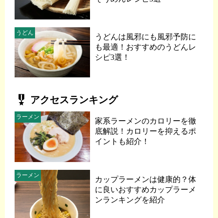
うどん
うどんは風邪にも風邪予防に
も最適！おすすめのうどんレ
シピ3選！
military_tech
アクセスランキング
ラーメン
家系ラーメンのカロリーを徹
底解説！カロリーを抑えるポ
イントも紹介！
ラーメン
カップラーメンは健康的？体
に良いおすすめカップラーメ
ンランキングを紹介