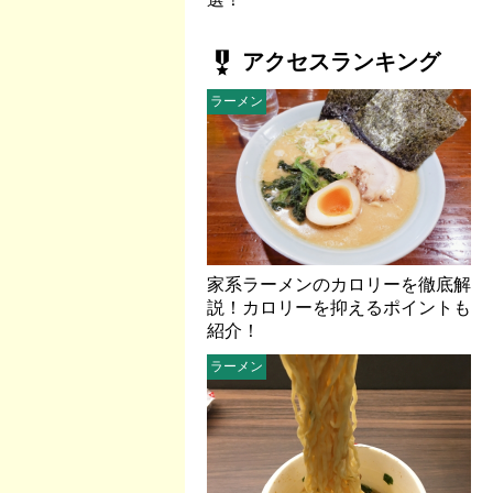
military_tech
アクセスランキング
ラーメン
家系ラーメンのカロリーを徹底解
説！カロリーを抑えるポイントも
紹介！
ラーメン