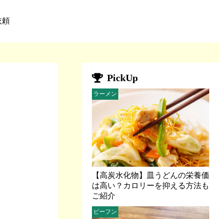
依頼
PickUp
ラーメン
【高炭水化物】皿うどんの栄養価
は高い？カロリーを抑える方法も
ご紹介
ビーフン