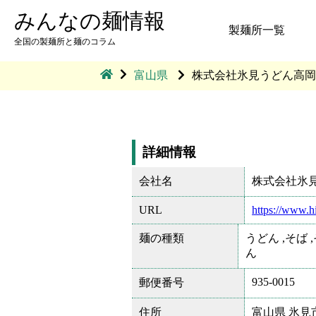
みんなの麺情報
製麺所一覧
全国の製麺所と麺のコラム
富山県
株式会社氷見うどん高岡
詳細情報
会社名
株式会社氷見う
URL
https://www.
麺の種類
うどん ,そば 
ん
935-0015
郵便番号
住所
富山県 氷見