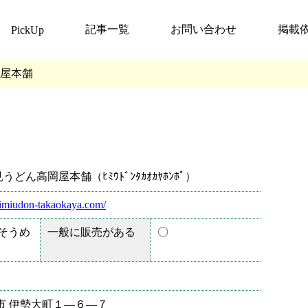
記事一覧
お問い合わせ
掲載
PickUp
屋本舗
どん高岡屋本舗（ﾋﾐｳﾄﾞﾝﾀｶｵｶﾔﾎﾝﾎﾟ）
himiudon-takaokaya.com/
,そうめ
一般に販売がある
〇
市 伊勢大町１―６―７