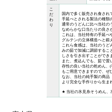
こ
国内で多く販売され食され
だ
手延べとされる製法の種類
わ
通常のうどんに比べ当社の
り
なめらかな口当たりの良さ
これは、当社特有の手延べ
グルテンの立体構造へと鍛
これら食感は、当社のうど
みの茹で加減に調節するこ
しさを引き出すことができ
また、煮込んでも、茹で置
存性の良い当社の乾めん、(
もご用意できますので、ぜ
なお、当社の純手製の商品
より完全な手作りから生ま
★ 当社の氷見糸そうめん、