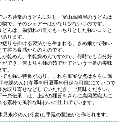
ている通常のうどんに対し、富山高岡屋のうどんは
の物で、そのシェアーはかなり少ないものです。
うどんは、歯切れの良くもっちりとした強いコシと
があります。
や縒りを掛ける製法から生まれる、きめ細かで強い
えて得る食感からのものです。
んが乾めん、半乾燥めんですので、何時でも自分好
とができ、何よりも麺の茹でたてという一番の美味
ます。
いても強い特長があり、これら重宝な点はさらに保
半乾燥めんは冬季90日夏季60日保存可能)にていつで
ひお取り寄せなどしていただき、ご賞味ください。
「一糸伝承」は、上記の麺質をさらに高岡屋職人に
れる素朴で風雅な味わいに仕上げています。
氷見糸冷めん(冷麦)も手延の製法から作られます。