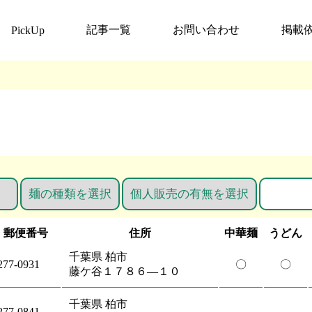
記事一覧
お問い合わせ
掲載
PickUp
郵便番号
住所
中華麺
うどん
千葉県 柏市
277-0931
〇
〇
藤ケ谷１７８６―１０
千葉県 柏市
277-0841
-
-