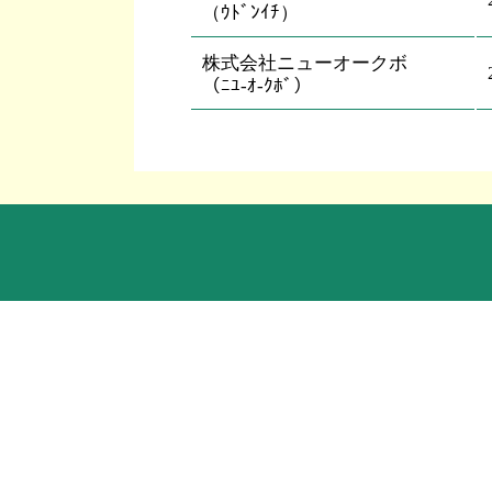
（ｳﾄﾞﾝｲﾁ）
株式会社ニューオークボ
（ﾆﾕ-ｵ-ｸﾎﾞ）