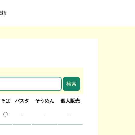
依頼
そば
パスタ
そうめん
個人販売
〇
-
-
-
-
-
-
-