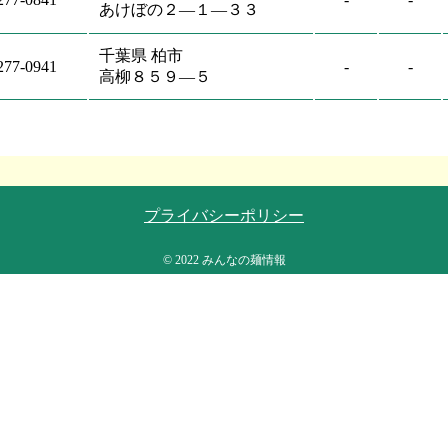
あけぼの２―１―３３
千葉県 柏市
277-0941
-
-
高柳８５９―５
プライバシーポリシー
© 2022 みんなの麺情報