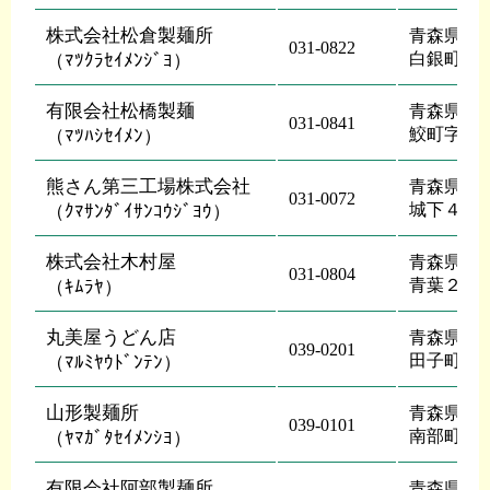
株式会社松倉製麺所
青森県 八
031-0822
白銀町字
（ﾏﾂｸﾗｾｲﾒﾝｼﾞﾖ）
有限会社松橋製麺
青森県 八
031-0841
鮫町字住
（ﾏﾂﾊｼｾｲﾒﾝ）
熊さん第三工場株式会社
青森県 八
031-0072
城下４―
（ｸﾏｻﾝﾀﾞｲｻﾝｺｳｼﾞﾖｳ）
株式会社木村屋
青森県 八
031-0804
青葉２―
（ｷﾑﾗﾔ）
丸美屋うどん店
青森県 三
039-0201
田子町田
（ﾏﾙﾐﾔｳﾄﾞﾝﾃﾝ）
山形製麺所
青森県 三
039-0101
南部町玉
（ﾔﾏｶﾞﾀｾｲﾒﾝｼﾖ）
有限会社阿部製麺所
青森県 八