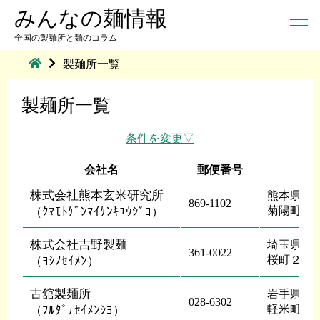
みんなの麺情報
全国の製麺所と麺のコラム
製麺所一覧
製麺所一覧
条件を変更
会社名
郵便番号
株式会社熊本玄米研究所
熊本県 菊
869-1102
菊陽町原
（ｸﾏﾓﾄｹﾞﾝﾏｲｹﾝｷﾕｳｼﾞﾖ）
株式会社吉野製麺
埼玉県 行
361-0022
桜町２―
（ﾖｼﾉｾｲﾒﾝ）
古舘製麺所
岩手県 九
028-6302
軽米町軽
（ﾌﾙﾀﾞﾃｾｲﾒﾝｼﾖ）