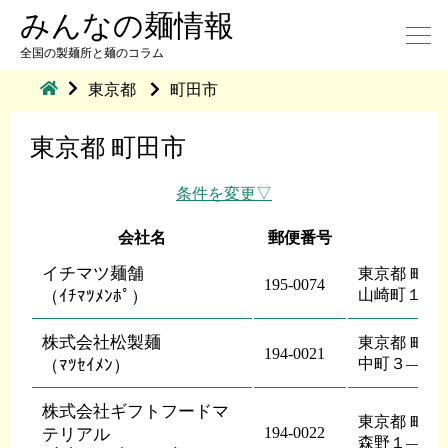
みんなの麺情報
全国の製麺所と麺のコラム
東京都
町田市
東京都 町田市
条件を変更
会社名
郵便番号
イチマツ麺舗
東京都 町田
195-0074
山崎町１３
（ｲﾁﾏﾂﾒﾝﾎﾟ）
株式会社松製麺
東京都 町田
194-0021
中町３―６
（ﾏﾂｾｲﾒﾝ）
株式会社ギフトフードマ
東京都 町田
194-0022
テリアル
森野１―２