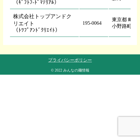
（ｷﾞﾌﾄﾌ-ﾄﾞﾏﾃﾘｱﾙ）
株式会社トップアンドク
東京都 町田
195-0064
リエイト
小野路町３
（ﾄﾂﾌﾟｱﾝﾄﾞｸﾘｴｲﾄ）
プライバシーポリシー
© 2022 みんなの麺情報