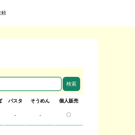
依頼
ば
パスタ
そうめん
個人販売
〇
-
-