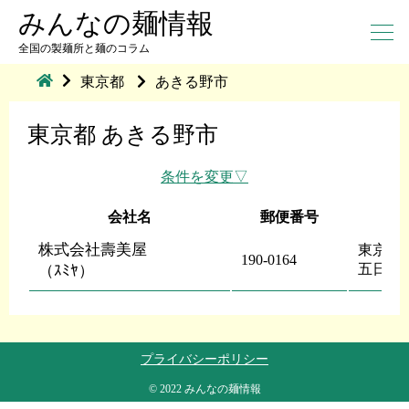
みんなの麺情報
全国の製麺所と麺のコラム
東京都
あきる野市
東京都 あきる野市
条件を変更
会社名
郵便番号
株式会社壽美屋
東京都
190-0164
五日市
（ｽﾐﾔ）
プライバシーポリシー
© 2022 みんなの麺情報