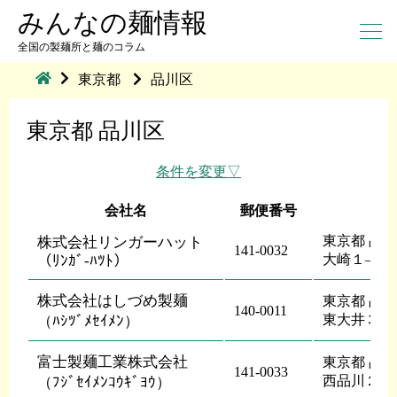
みんなの麺情報
全国の製麺所と麺のコラム
東京都
品川区
東京都 品川区
条件を変更
会社名
郵便番号
東京都 品
株式会社リンガーハット
141-0032
大崎１―６
（ﾘﾝｶﾞ-ﾊﾂﾄ）
株式会社はしづめ製麺
東京都 品
140-0011
東大井３―
（ﾊｼﾂﾞﾒｾｲﾒﾝ）
富士製麺工業株式会社
東京都 品
141-0033
西品川２―
（ﾌｼﾞｾｲﾒﾝｺｳｷﾞﾖｳ）