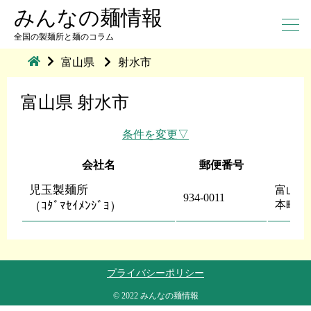
みんなの麺情報
全国の製麺所と麺のコラム
富山県
射水市
富山県 射水市
条件を変更
会社名
郵便番号
児玉製麺所
富山県
934-0011
本町１
（ｺﾀﾞﾏｾｲﾒﾝｼﾞﾖ）
プライバシーポリシー
© 2022 みんなの麺情報