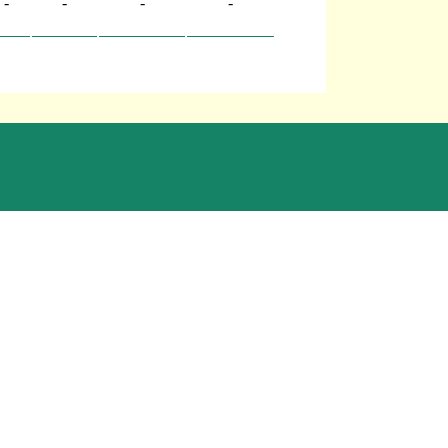
-
-
-
-