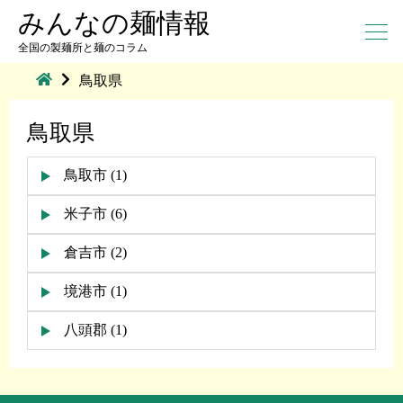
みんなの麺情報
全国の製麺所と麺のコラム
鳥取県
鳥取県
鳥取市 (1)
米子市 (6)
倉吉市 (2)
境港市 (1)
八頭郡 (1)