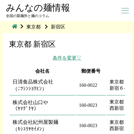
みんなの麺情報
全国の製麺所と麺のコラム
東京都
新宿区
東京都 新宿区
条件を変更
会社名
郵便番号
日清食品株式会社
東京都 新
160-0022
新宿６―２
（ﾆﾂｼﾝｼﾖｸﾋﾝ）
東京都 新
株式会社山口や
160-0023
西新宿７―
（ﾔﾏｸﾞﾁﾔ）
株式会社紀州屋製麺
東京都 新
160-0023
西新宿３―
（ｷｼﾕｳﾔｾｲﾒﾝ）