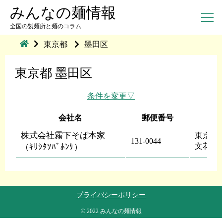
みんなの麺情報
全国の製麺所と麺のコラム
東京都
墨田区
東京都 墨田区
条件を変更
会社名
郵便番号
株式会社霧下そば本家
東京都
131-0044
文花１
（ｷﾘｼﾀｿﾊﾞﾎﾝｹ）
プライバシーポリシー
© 2022 みんなの麺情報