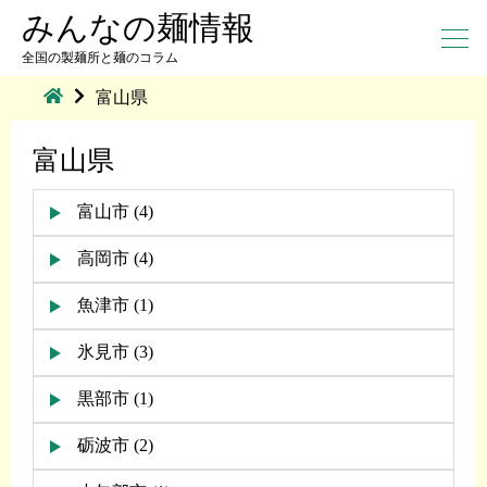
みんなの麺情報
全国の製麺所と麺のコラム
富山県
富山県
富山市 (4)
高岡市 (4)
魚津市 (1)
氷見市 (3)
黒部市 (1)
砺波市 (2)