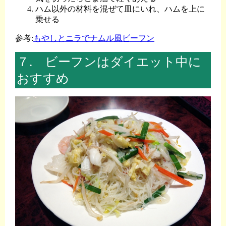
ハム以外の材料を混ぜて皿にいれ、ハムを上に
乗せる
参考:
もやしとニラでナムル風ビーフン
７. ビーフンはダイエット中に
おすすめ