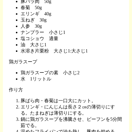
豚バラ肉 50g
春菊 50g
エリンギ 40g
玉ねぎ 30g
人参 30g
ナンプラー 小さじ1
塩コショウ 適量
油 大さじ1
水溶き片栗粉 大さじ1:大さじ1
鶏ガラスープ
鶏ガラスープの素 小さじ2
水 1リットル
作り方
豚ばら肉・春菊は一口大にカット。
エリンギ・にんじんは長さ２㎝の薄切りにす
る。たまねぎは薄切りにする。
鍋に鶏ガラスープを沸騰させ、ビーフンを5分間
茹でる。
温めたフライパンで油を熱し、豚肉を炒める。