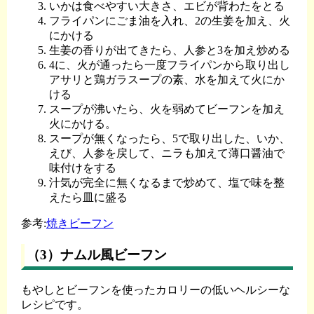
いかは食べやすい大きさ、エビが背わたをとる
フライパンにごま油を入れ、2の生姜を加え、火
にかける
生姜の香りが出てきたら、人参と3を加え炒める
4に、火が通ったら一度フライパンから取り出し
アサリと鶏ガラスープの素、水を加えて火にか
ける
スープが沸いたら、火を弱めてビーフンを加え
火にかける。
スープが無くなったら、5で取り出した、いか、
えび、人参を戻して、ニラも加えて薄口醤油で
味付けをする
汁気が完全に無くなるまで炒めて、塩で味を整
えたら皿に盛る
参考:
焼きビーフン
（3）ナムル風ビーフン
もやしとビーフンを使ったカロリーの低いヘルシーな
レシピです。