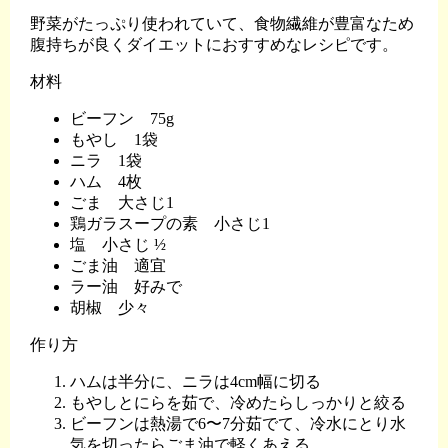
野菜がたっぷり使われていて、食物繊維が豊富なため
腹持ちが良くダイエットにおすすめなレシピです。
材料
ビーフン 75g
もやし 1袋
ニラ 1袋
ハム 4枚
ごま 大さじ1
鶏ガラスープの素 小さじ1
塩 小さじ ½
ごま油 適宜
ラー油 好みで
胡椒 少々
作り方
ハムは半分に、ニラは4cm幅に切る
もやしとにらを茹で、冷めたらしっかりと絞る
ビーフンは熱湯で6〜7分茹でて、冷水にとり水
気を切ったらごま油で軽くあえる