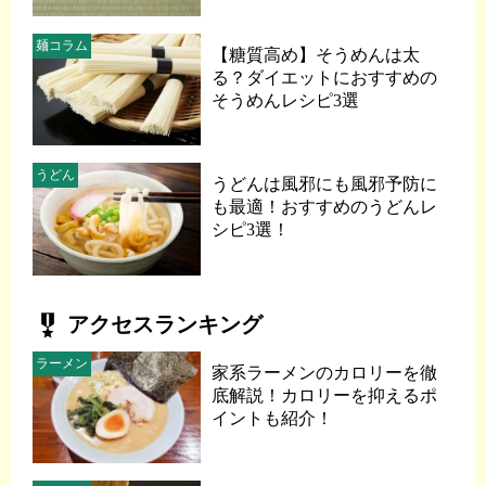
麺コラム
【糖質高め】そうめんは太
る？ダイエットにおすすめの
そうめんレシピ3選
うどん
うどんは風邪にも風邪予防に
も最適！おすすめのうどんレ
シピ3選！
military_tech
アクセスランキング
ラーメン
家系ラーメンのカロリーを徹
底解説！カロリーを抑えるポ
イントも紹介！