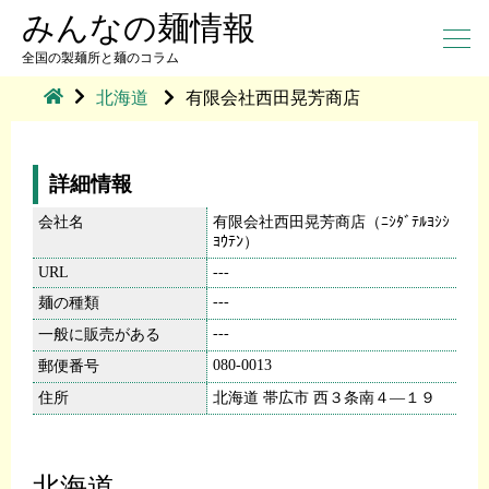
みんなの麺情報
全国の製麺所と麺のコラム
北海道
有限会社西田晃芳商店
詳細情報
会社名
有限会社西田晃芳商店（ﾆｼﾀﾞﾃﾙﾖｼｼ
ﾖｳﾃﾝ）
URL
---
---
麺の種類
---
一般に販売がある
080-0013
郵便番号
住所
北海道 帯広市 西３条南４―１９
北海道