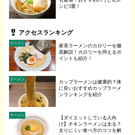
シピ3選！
military_tech
アクセスランキング
ラーメン
家系ラーメンのカロリーを徹
底解説！カロリーを抑えるポ
イントも紹介！
ラーメン
カップラーメンは健康的？体
に良いおすすめカップラーメ
ンランキングを紹介
ラーメン
【ダイエットしている人向
け】チキンラーメンは太る？
太りにくい食べ方のコツを解