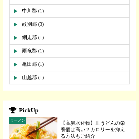
中川郡 (1)
紋別郡 (3)
網走郡 (1)
雨竜郡 (1)
亀田郡 (1)
山越郡 (1)
PickUp
ラーメン
【高炭水化物】皿うどんの栄
養価は高い？カロリーを抑え
る方法もご紹介